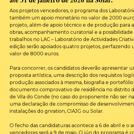
até 31 de janeiro de 2026 na Solar.
Aos projetos vencedores, o programa dos Laboratóri
também um apoio monetário no valor de 2000 euros
projeto, além de apoio técnico e de produção para
obras, acompanhamento curatorial e a possibilidade
trabalhos no LAC – Laboratório de Actividades Criativ
edição serão apoiados quatro projetos, perfazendo 
valor de 8000 euros.
Para concorrer, os candidatos deverão apresentar 
proposta artística, uma descrição dos requisitos logís
produção associados à mesma, biografia e portefólio
documento comprovativo de residência no distrito 
de Vila do Conde (no caso do proponente não ser nat
uma declaração de compromisso de desenvolviment
instalações do gnration, CIAJG ou Solar.
O fecho das candidaturas acontece a 6 de abril e o 
vencedores será a 9 de maio. O júri do programa é 