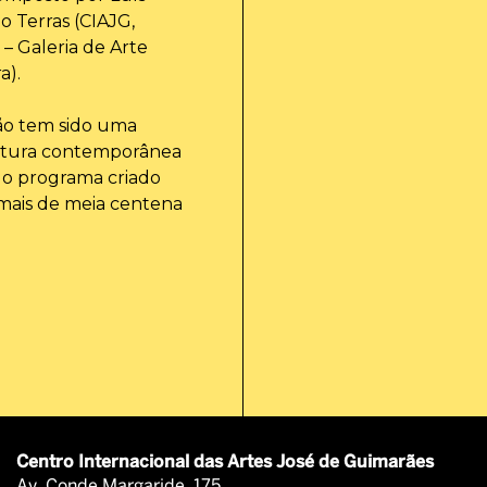
o Terras (CIAJG,
 – Galeria de Arte
a).
rão tem sido uma
 cultura contemporânea
, o programa criado
 mais de meia centena
Centro Internacional das Artes José de Guimarães
Av. Conde Margaride, 175