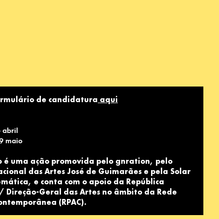
ormulário de candidatura
aqui
 abril
 9 maio
o é uma ação promovida pelo gnration, pelo
acional das Artes José de Guimarães e pela Solar
emática, e conta com o apoio da República
 / Direção-Geral das Artes no âmbito da Rede
Contemporânea (RPAC).