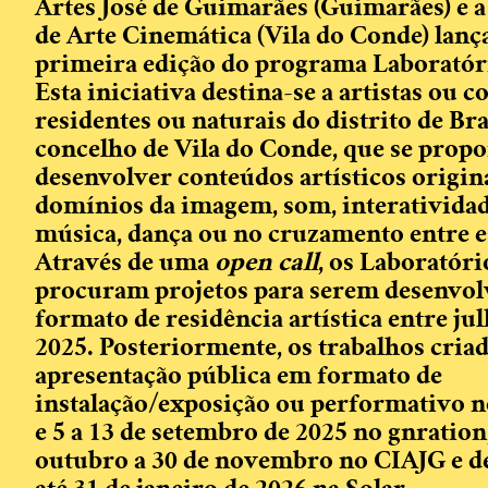
Artes José de Guimarães (Guimarães) e a
de Arte Cinemática (Vila do Conde) lan
primeira edição do programa Laboratóri
Esta iniciativa destina-se a artistas ou co
residentes ou naturais do distrito de Bra
concelho de Vila do Conde, que se prop
desenvolver conteúdos artísticos origin
domínios da imagem, som, interativida
música, dança ou no cruzamento entre es
Através de uma
open call
, os Laboratóri
procuram projetos para serem desenvo
formato de residência artística entre jul
2025. Posteriormente, os trabalhos criad
apresentação pública em formato de
instalação/exposição ou performativo no
e 5 a 13 de setembro de 2025 no gnration,
outubro a 30 de novembro no CIAJG e d