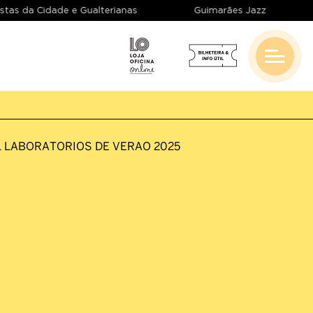
Festas da Cidade e Gualterianas
Guimarães Jazz