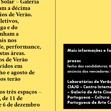
 Solar – Galeria
çam a décima
os de Verão.
letivos,
ga e do
onham a
ais nos
de, performance,
Mais informações e f
tas áreas.
os de Verão
prazos
fecho das candidaturas: 6
lvidos em
anúncio dos vencedores:
ho e agosto de
os terão
Laboratórios de Verã
CIAJG – Centro Intern
– Galeria de Arte Cin
s três espaços –
Portuguesa – Cultura
 de 11 de
Portuguesa de Arte 
e 6 de dezembro