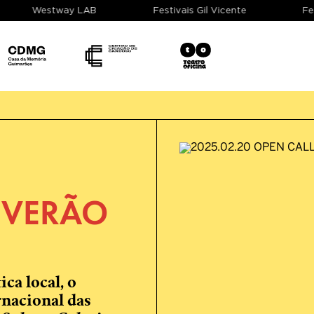
Westway LAB
Festivais Gil Vicente
 VERÃO
ica local, o
rnacional das