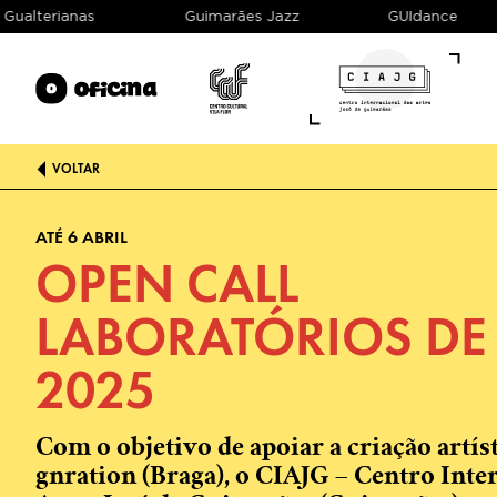
e e Gualterianas
Guimarães Jazz
GUIdance
VOLTAR
ATÉ 6 ABRIL
OPEN CALL
LABORATÓRIOS DE
2025
Com o objetivo de apoiar a criação artíst
gnration (Braga), o CIAJG – Centro Inte