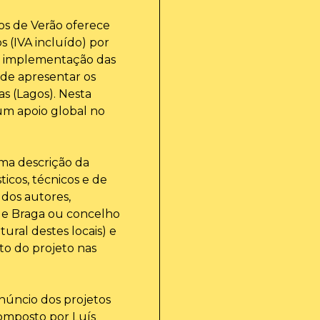
os de Verão oferece
 (IVA incluído) por
 a implementação das
 de apresentar os
as (Lagos). Nesta
um apoio global no
uma descrição da
ticos, técnicos e de
 dos autores,
de Braga ou concelho
ural destes locais) e
o do projeto nas
anúncio dos projetos
composto por Luís