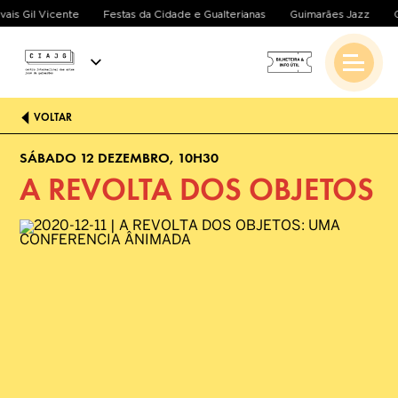
ivais Gil Vicente
Festas da Cidade e Gualterianas
Guimarães Jazz
VOLTAR
SÁBADO 12 DEZEMBRO, 10H30
A REVOLTA DOS OBJETOS