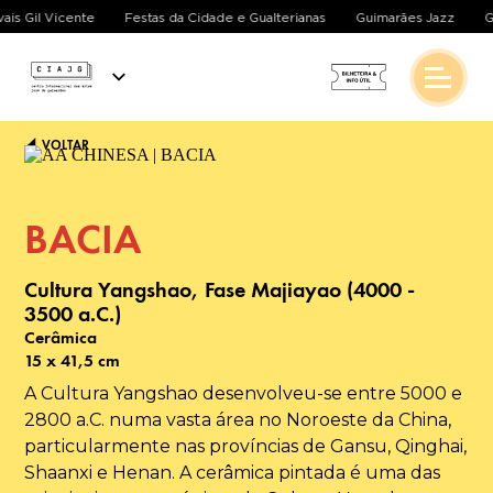
ivais Gil Vicente
Festas da Cidade e Gualterianas
Guimarães Jazz
VOLTAR
BACIA
Cultura Yangshao, Fase Majiayao (4000 -
3500 a.C.)
Cerâmica
15 x 41,5 cm
A Cultura Yangshao desenvolveu-se entre 5000 e
2800 a.C. numa vasta área no Noroeste da China,
particularmente nas províncias de Gansu, Qinghai,
Shaanxi e Henan. A cerâmica pintada é uma das