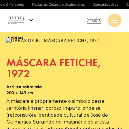
vais Gil Vicente
Festas da Cidade e Gualterianas
Guimarães Jazz
G
VOLTAR
MÁSCARA FETICHE,
1972
Acrílico sobre tela
200 x 149 cm
A máscara é propriamente o símbolo deste
território liminar, poroso, impuro, onde se
(re)constrói a identidade cultural de José de
Guimarães. Surgindo no imaginário do artista
durante a sua estada em Angola, entre meados de